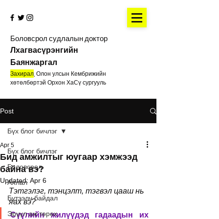
Боловсрол судлалын доктор
Лхагвасүрэнгийн
Баянжаргал
Захирал
,
Олон улсын Кембрижийн
хөтөлбөртэй Орхон ХаСү сургууль
Post
Бүх блог бичлэг
Apr 5
Бүх блог бичлэг
Бид амжилтыг юугаар хэмжээд
Боловсрол
байна вэ?
Updated:
Apr 6
Аялал
Тэтгэлэг, тэнцэлт, тэгвэл цааш нь 
Бүтээлч байдал
яах вэ?
Эрүүл аж төрөх
Сүүлийн жилүүдэд гадаадын их 