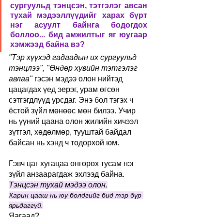
сургуульд тэнцсэн, тэтгэлэг авсан 
тухай мэдээллүүдийг харах бүрт 
нэг асуулт байнга бодогдох 
боллоо... бид амжилтыг яг юугаар 
хэмжээд байна вэ? 
"Тэр хүүхэд гадаадын их сургуульд 
тэнцлээ", "Өндөр хувийн тэтгэлэг 
авлаа" 
гэсэн мэдээ олон нийтэд 
цацагдах үед эерэг, урам өгсөн 
сэтгэгдлүүд урсдаг. Энэ бол тэгэх ч 
ёстой зүйл мөнөөс мөн билээ. Учир 
нь үүний цаана олон жилийн хичээл 
зүтгэл, хөдөлмөр, тууштай байдал 
байсан нь хэнд ч тодорхой юм.
Гэвч цаг хугацаа өнгөрөх тусам нэг 
зүйл анзаарагдаж эхлээд байна.
Тэнцсэн тухай мэдээ олон.
Харин цааш нь юу болдгийг бид тэр бүр 
ярьдаггүй.
Яагаад?