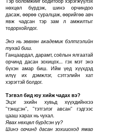
Тэр боломжийг бодитоор хэрэгжүүлэх 
нөхцөл бүрдэж, шинэ орчиндоо 
дасаж, өөрөө суралцаж, өөрийгөө авч 
явж чадсан тэр зам л амжилтыг 
тодорхойлдог.
Энэ нь зөвхөн академик бэлтгэлийн 
тухай биш.
Ганцаардал, дарамт, соёлын ялгаатай 
орчинд дасан зохицох... гэх мэт энэ 
бүхэн амар биш. Ийм үед хүүхдэд 
илүү их дэмжлэг, сэтгэлийн хат 
хэрэгтэй болдог.
Тэгвэл бид юу хийж чадах вэ?
Эцэг эхийн хувьд хүүхдийнхээ 
"тэнцсэн", "тэтгэлэг авсан" гэдгээс 
цааш харах нь чухал. 
Явах нөхцөл бүрдсэн үү?
Шинэ орчинд дасан зохицоход ямар 
дэмжлэг хэрэгтэй вэ?