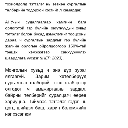
тохиолдолд тэтгэлэг нь зөвхөн сургалтын 
төлбөрийн тодорхой хэсгийг л хамардаг.
АНУ-ын судалгаагаар хамгийн бага 
орлоготой гэр бүлийн оюутнуудын хувьд 
тэтгэлэг болон бусад дэмжлэгийг тооцсоны 
дараа ч сургалтын зардлыг гэр бүлийн 
жилийн орлогын ойролцоогоор 150%-тай 
тэнцэх хэмжээгээр санхүүжүүлэх 
шаардлага үүсдэг 
(IHEP, 2023)
.
Монголын хувьд ч энэ дүр зураг 
ялгаагүй. Зарим хөтөлбөрүүд 
сургалтын төлбөрийг зээл хэлбэрээр 
олгодог ч амьжиргааны зардал, 
байрны төлбөрийг суралцагч өөрөө 
хариуцна. Тиймээс тэтгэлэг гэдэг нь 
цогц шийдэл биш, харин боломжийн 
нэг хэсэг юм.