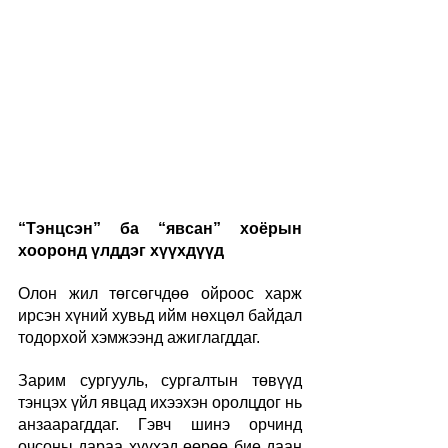
“Тэнцсэн” ба “явсан” хоёрын 
хооронд үлддэг хүүхдүүд
Олон жил төгсөгчдөө ойроос харж 
ирсэн хүний хувьд ийм нөхцөл байдал 
тодорхой хэмжээнд ажиглагддаг.
Зарим сургууль, сургалтын төвүүд 
тэнцэх үйл явцад ихээхэн оролцдог нь 
анзаарагддаг. Гэвч шинэ орчинд 
очсоны дараа хүүхэд өөрөө бие даан 