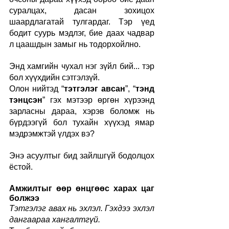
суралцах, дасан зохицох 
шаардлагатай тулгардаг. Тэр үед 
бодит суурь мэдлэг, бие даах чадвар 
л цаашдын замыг нь тодорхойлно.
Энд хамгийн чухал нэг зүйл бий... тэр 
бол хүүхдийн сэтгэлзүй.
Олон нийтэд “
тэтгэлэг авсан
”, “
тэнд 
тэнцсэн
” гэх мэтээр өргөн хүрээнд 
зарласны дараа, хэрэв боломж нь 
бүрдээгүй бол тухайн хүүхэд ямар 
мэдрэмжтэй үлдэх вэ?
Энэ асуултыг бид зайлшгүй бодолцох 
ёстой.
Амжилтыг өөр өнцгөөс харах цаг 
болжээ
Тэтгэлэг авах нь эхлэл. Гэхдээ эхлэл 
дангаараа хангалтгүй.