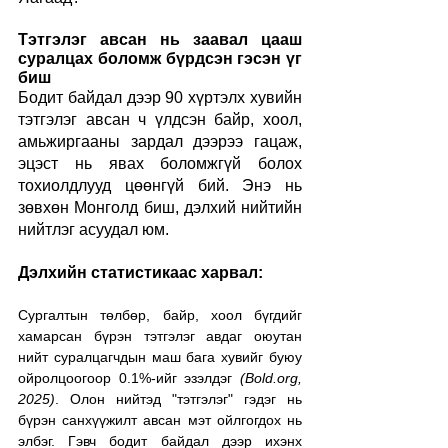
Тэтгэлэг авсан нь заавал цааш 
суралцах боломж бүрдсэн гэсэн үг 
биш
Бодит байдал дээр 90 хүртэлх хувийн 
тэтгэлэг авсан ч үлдсэн байр, хоол, 
амьжиргааны зардал дээрээ гацаж, 
эцэст нь явах боломжгүй болох 
тохиолдлууд цөөнгүй бий. Энэ нь 
зөвхөн Монголд биш, дэлхий нийтийн 
нийтлэг асуудал юм.
Дэлхийн статистикаас харвал:
Сургалтын төлбөр, байр, хоол бүгдийг 
хамарсан бүрэн тэтгэлэг авдаг оюутан 
нийт суралцагчдын маш бага хувийг буюу 
ойролцоогоор 0.1%-ийг эзэлдэг 
(
Bold.org
, 
2025)
. Олон нийтэд "тэтгэлэг" гэдэг нь 
бүрэн санхүүжилт авсан мэт ойлгогдох нь 
элбэг. Гэвч бодит байдал дээр ихэнх 