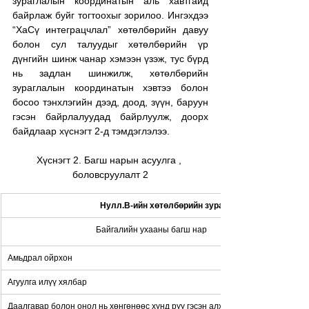
зураглалын координатын аль хавтгайд 
байрлаж буйг тогтоохыг зорилоо. Ингэхдээ 
“ХаСү интеграцчлал” хөтөлбөрийн давуу 
болон сул талуудыг хөтөлбөрийн үр 
дүнгийн шинж чанар хэмээн үзэж, тус бүрд 
нь задлан шинжилж, хөтөлбөрийн 
зураглалын координатын хэвтээ болон 
босоо тэнхлэгийн дээд, доод, зүүн, баруун 
гэсэн байрлалуудад байрлуулж, доорх 
байдлаар хүснэгт 2-д тэмдэглэлээ.
Хүснэгт 2. Багш нарын асуулга , 
боловсруулалт 2
Нулл.В-ийн хөтөлбөрийн зураглалын байрлал:
Байгалийн ухааны багш нар
Амьдрал ойрхон
Агуулга илүү хялбар
Даалгавар болон онол нь хөнгөнөөс хүнд рүү гэсэн алхамтай