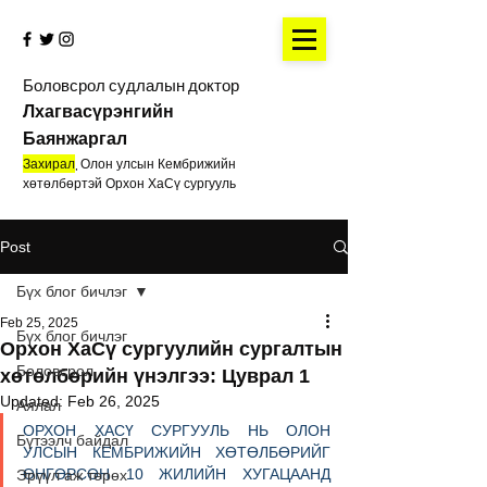
Боловсрол судлалын доктор
Лхагвасүрэнгийн
Баянжаргал
Захирал
,
Олон улсын Кембрижийн
хөтөлбөртэй Орхон ХаСү сургууль
Post
Бүх блог бичлэг
Feb 25, 2025
Бүх блог бичлэг
Орхон ХаСү сургуулийн сургалтын
Боловсрол
хөтөлбөрийн үнэлгээ: Цуврал 1
Updated:
Feb 26, 2025
Аялал
ОРХОН ХАСҮ СУРГУУЛЬ НЬ ОЛОН 
Бүтээлч байдал
УЛСЫН КЕМБРИЖИЙН ХӨТӨЛБӨРИЙГ 
ӨНГӨРСӨН 10 ЖИЛИЙН ХУГАЦААНД 
Эрүүл аж төрөх