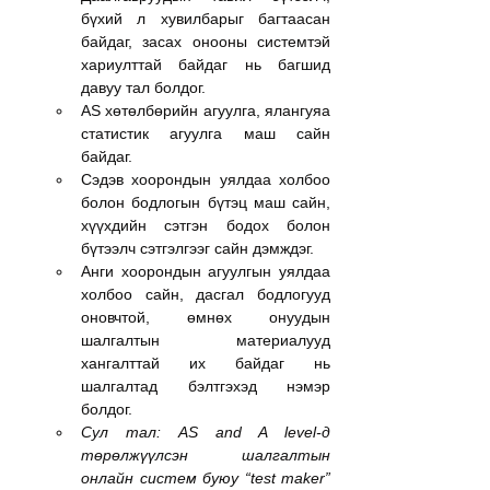
бүхий л хувилбарыг багтаасан 
байдаг, засах онооны системтэй 
хариулттай байдаг нь багшид 
давуу тал болдог.
AS хөтөлбөрийн агуулга, ялангуяа 
статистик агуулга маш сайн 
байдаг.
Сэдэв хоорондын уялдаа холбоо 
болон бодлогын бүтэц маш сайн, 
хүүхдийн сэтгэн бодох болон 
бүтээлч сэтгэлгээг сайн дэмждэг.
Анги хоорондын агуулгын уялдаа 
холбоо сайн, дасгал бодлогууд 
оновчтой, өмнөх онуудын 
шалгалтын материалууд 
хангалттай их байдаг нь 
шалгалтад бэлтгэхэд нэмэр 
болдог.
Сул тал: AS and A level-д 
төрөлжүүлсэн шалгалтын 
онлайн систем буюу “test maker” 