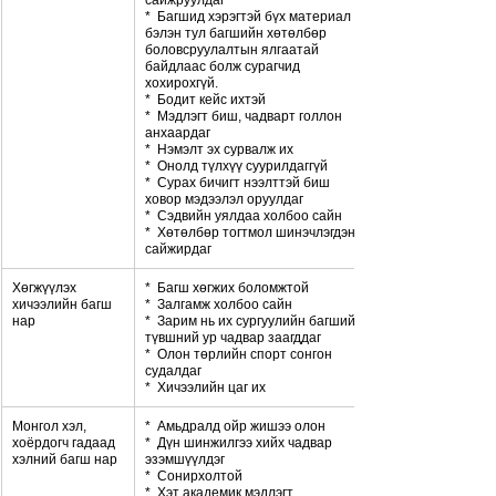
сайжруулдаг
*  Багшид хэрэгтэй бүх материал 
бэлэн тул багшийн хөтөлбөр 
боловсруулалтын ялгаатай 
байдлаас болж сурагчид 
хохирохгүй.
*  Бодит кейс ихтэй
*  Мэдлэгт биш, чадварт голлон 
анхаардаг
*  Нэмэлт эх сурвалж их
*  Онолд түлхүү суурилдаггүй
*  Сурах бичигт нээлттэй биш 
ховор мэдээлэл оруулдаг
*  Сэдвийн уялдаа холбоо сайн
*  Хөтөлбөр тогтмол шинэчлэгдэн 
сайжирдаг
Хөгжүүлэх 
*  Багш хөгжих боломжтой
хичээлийн багш 
*  Залгамж холбоо сайн
нар
*  Зарим нь их сургуулийн багшийн 
түвшний ур чадвар заагддаг
*  Олон төрлийн спорт сонгон 
судалдаг
*  Хичээлийн цаг их
Монгол хэл, 
*  Амьдралд ойр жишээ олон
хоёрдогч гадаад 
*  Дүн шинжилгээ хийх чадвар 
хэлний багш нар
эзэмшүүлдэг
*  Сонирхолтой
*  Хэт академик мэдлэгт 