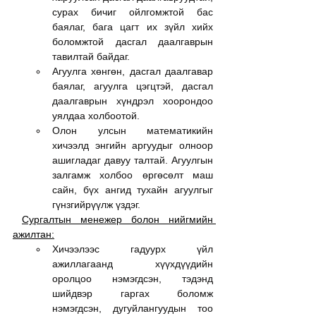
сурах бичиг ойлгомжтой бас 
баялаг, бага цагт их зүйл хийх 
боломжтой дасгал даалгаврын 
тавилтай байдаг.
Агуулга хөнгөн, дасгал даалгавар 
баялаг, агуулга цэгцтэй, дасгал 
даалгаврын хүндрэл хоорондоо 
уялдаа холбоотой.
Олон улсын математикийн 
хичээлд энгийн аргуудыг олноор 
ашигладаг давуу талтай. Агуулгын 
залгамж холбоо өргөсөлт маш 
сайн, бүх ангид тухайн агуулгыг 
гүнзгийрүүлж үздэг.
Сургалтын менежер болон нийгмийн 
ажилтан:
Хичээлээс гадуурх үйл 
ажиллагаанд хүүхдүүдийн 
оролцоо нэмэгдсэн, тэдэнд 
шийдвэр гаргах боломж 
нэмэгдсэн, дугуйлангуудын тоо 