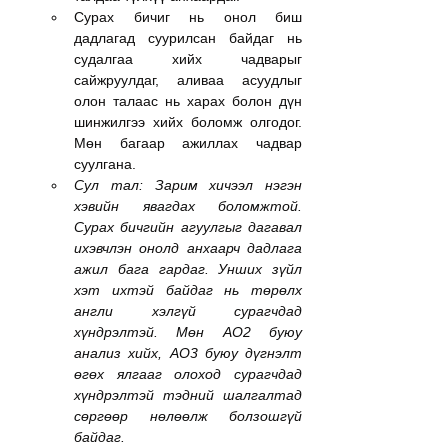
Сурах бичиг нь онол биш 
дадлагад суурилсан байдаг нь 
судалгаа хийх чадварыг 
сайжруулдаг, аливаа асуудлыг 
олон талаас нь харах болон дүн 
шинжилгээ хийх боломж олгодог. 
Мөн багаар ажиллах чадвар 
суулгана.
Сул тал: Зарим хичээл нэгэн 
хэвийн явагдах боломжтой. 
Сурах бичгийн агуулгыг дагавал 
ихэвчлэн онолд анхаарч дадлага 
ажил бага гардаг. Унших зүйл 
хэт ихтэй байдаг нь төрөлх 
англи хэлгүй сурагчдад 
хүндрэлтэй. Мөн AO2 буюу 
анализ хийх, AO3 буюу дүгнэлт 
өгөх ялгааг олоход сурагчдад 
хүндрэлтэй тэдний шалгалтад 
сөргөөр нөлөөлж болзошгүй 
байдаг.