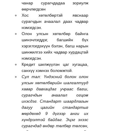
чанар сурагчдадаа зориулж 
өөрчлөгдсөн
Хос хөтөлбөртэй явснаар 
сурагчдын ачаалал даах чадвар 
нэмэгдсэн.
Олон улсын хөтөлбөр байнга 
шинэчлэгддэг, багшийн бүх 
хэрэглэгдэхүүн бэлэн, багш нарын 
шинжилгээ хийх чадвар хурдацтай 
нэмэгдсэн.
Кредит шилжүүлэн цаг хугацаа, 
санхүү хэмнэх боломжтой.
Сул тал: Үндэсний болон олон 
улсын хөтөлбөрийн шалгалтууд 
хавар давхацдаг учраас багш, 
сурагчдын ачаалал огцом 
ихэсдэг. Стандарт шаардлагын 
дагуу цагийн стандартыг 
мөрдөхөд 9 дүгээр анги их 
хүндрэлтэй байдаг. Эцэг эхээс 
сурагчдад өндөр төлбөр төлсөн, 