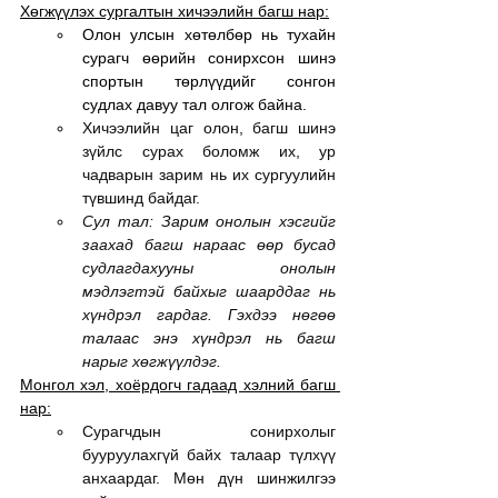
Хөгжүүлэх сургалтын хичээлийн багш нар:
Олон улсын хөтөлбөр нь тухайн 
сурагч өөрийн сонирхсон шинэ 
спортын төрлүүдийг сонгон 
судлах давуу тал олгож байна.
Хичээлийн цаг олон, багш шинэ 
зүйлс сурах боломж их, ур 
чадварын зарим нь их сургуулийн 
түвшинд байдаг.
Сул тал: Зарим онолын хэсгийг 
заахад багш нараас өөр бусад 
судлагдахууны онолын 
мэдлэгтэй байхыг шаарддаг нь 
хүндрэл гардаг. Гэхдээ нөгөө 
талаас энэ хүндрэл нь багш 
нарыг хөгжүүлдэг.
Монгол хэл, хоёрдогч гадаад хэлний багш 
нар:
Сурагчдын сонирхолыг 
бууруулахгүй байх талаар түлхүү 
анхаардаг. Мөн дүн шинжилгээ 