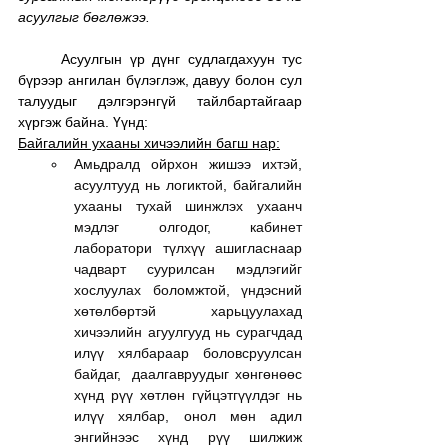
асуулгыг бөглөжээ.
	Асуулгын үр дүнг судлагдахуун тус 
бүрээр ангилан бүлэглэж, давуу болон сул 
талуудыг дэлгэрэнгүй тайлбартайгаар 
хүргэж байна. Үүнд:
Байгалийн ухааны хичээлийн багш нар:
Амьдралд ойрхон жишээ ихтэй, 
асуултууд нь логиктой, байгалийн 
ухааны тухай шинжлэх ухаанч 
мэдлэг олгодог, кабинет 
лаборатори түлхүү ашигласнаар 
чадварт суурилсан мэдлэгийг 
хослуулах боломжтой, үндэсний 
хөтөлбөртэй харьцуулахад 
хичээлийн агуулгууд нь сурагчдад 
илүү хялбараар боловсруулсан 
байдаг,  даалгавруудыг хөнгөнөөс 
хүнд рүү хөтлөн гүйцэтгүүлдэг нь 
илүү хялбар, онол мөн адил 
энгийнээс хүнд рүү шилжиж 