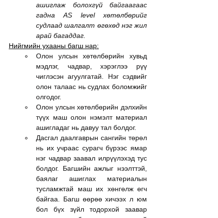
ашиглаж болохгүй байгаагаас 
гадна AS level хөтөлбөрийг 
судлаад шалгалт өгөхөд нэг жил 
арай багаддаг.
Нийгмийн ухааны багш нар:
Олон улсын хөтөлбөрийн хувьд 
мэдлэг, чадвар, хэрэглээ рүү 
чиглэсэн агуулгатай. Нэг сэдвийг 
олон талаас нь судлах боломжийг 
олгодог.
Олон улсын хөтөлбөрийн дэлхийн 
түүх маш олон нэмэлт материал 
ашигладаг нь давуу тал болдог.
Дасгал даалгаврын сангийн төрөл 
нь их учраас сурагч бүрээс ямар 
нэг чадвар заавал илрүүлэхэд тус 
болдог. Багшийн ажлыг нээлттэй, 
баялаг ашиглах материалын 
тусламжтай маш их хөнгөлж өгч 
байгаа. Багш өөрөө хичээх л юм 
бол бүх зүйл тодорхой заавар 