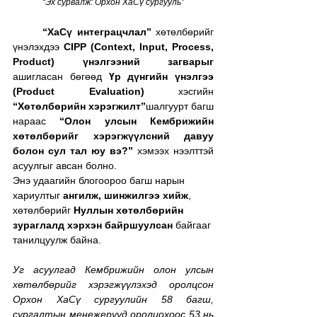
“Эх сурвалж: Орхон ХаСү сургууль”
“ХаСү интеграцчлал”
 хөтөлбөрийг 
үнэлэхдээ 
CIPP (Context, Input, Process, 
Product) үнэлгээний загварыг
ашигласан бөгөөд 
Үр дүнгийн үнэлгээ 
(Product Evaluation)
 хэсгийн 
“Хөтөлбөрийн хэрэгжилт”
шалгуурт багш 
нараас 
“Олон улсын Кембрижийн 
хөтөлбөрийг хэрэгжүүлсний давуу 
болон сул тал юу вэ?” 
хэмээх нээлттэй 
асуулгыг авсан болно.
Энэ удаагийн блогоороо багш нарын 
хариултыг 
ангилж, шинжилгээ хийж
, 
хөтөлбөрийг 
Нуллын хөтөлбөрийн 
зураглалд хэрхэн байршуулсан
 байгааг 
танилцуулж байна. 
Уг асуулгад Кембрижийн олон улсын 
хөтөлбөрийг хэрэгжүүлэхэд оролцсон 
Орхон ХаСү сургуулийн 58 багш, 
сургалтын менежерүүд оролцохоос 53 нь 