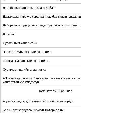
Даалгаврын сан арвин, бэлэн байдаг.
Дасгал даалгаврууд суралцагчаас бүх талын чадвар шалгах зорилготой.
Лаборатори түлхүү ашигладаг тул лаборатори сайн тоноглогдсон.
Логиктой
Сурах бичиг чанар сайн
Чадварт суурилсан мэдлэг олгодог
Шинжлэх ухаанч мэдлэг олгодог.
Сурагчдын цагийн ачаалал их
AS түвшинд цаг хомс байгаагаас эх хэлээрээ шинжлэх ухааны үг хэллэг 
хангалттай хэрэглэдэггүй.
Компьютерын багш нар
Агуулгаа судлахад хангалттай олон цагаар ордог.
Багш нарт зориулсан нэмэлт материал их