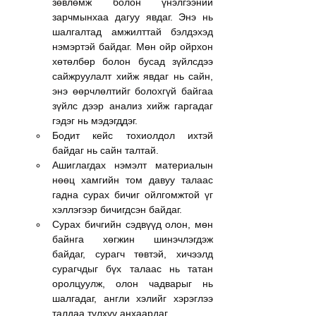
зөвлөмж болон үнэлгээний 
зарчмынхаа дагуу явдаг. Энэ нь 
шалгалтад амжилттай бэлдэхэд 
нэмэртэй байдаг. Мөн ойр ойрхон 
хөтөлбөр болон бусад зүйлсдээ 
сайжруулалт хийж явдаг нь сайн, 
энэ өөрчлөлтийг болохгүй байгаа 
зүйлс дээр анализ хийж гаргадаг 
гэдэг нь мэдэгддэг.
Бодит кейс тохиолдол ихтэй 
байдаг нь сайн талтай.
Ашиглагдах нэмэлт материалын 
нөөц хамгийн том давуу талаас 
гадна сурах бичиг ойлгомжтой үг 
хэллэгээр бичигдсэн байдаг.
Сурах бичгийн сэдвүүд олон, мөн 
байнга хөгжин шинэчлэгдэж 
байдаг, сурагч төвтэй, хичээлд 
сурагчдыг бүх талаас нь татан 
оролцуулж, олон чадварыг нь 
шалгадаг, англи хэлийг хэрэглээ 
талдаа түлхүү анхаардаг.