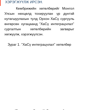
ХЭРЭГЖҮҮЛЖ ИРСЭН.
	Кембрижийн хөтөлбөрийг Монгол 
Улсын нөхцөлд тохируулан үр дүнтэй 
нутагшуулахын тулд Орхон ХаСү сургууль 
өнгөрсөн хугацаанд “ХаСү интеграцчлал” 
сургалтын хөтөлбөрийн загварыг 
хөгжүүлж, хэрэгжүүлсэн.
Зураг 1. “ХаСү интеграцчлал” хөтөлбөр