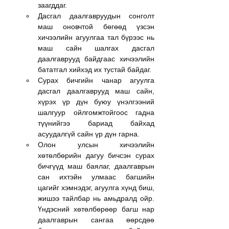
заагддаг.
Дасгал даалгавруудын сонголт 
маш оновчтой бөгөөд үзсэн 
хичээлийн агуулгаа тал бүрээс нь 
маш сайн шалгах дасгал 
даалгаврууд байдгаас хичээлийн 
бататгал хийхэд их тустай байдаг.
Сурах бичгийн чанар агуулга 
дасгал даалгаврууд маш сайн, 
хүрэх үр дүн буюу үнэлгээний 
шалгуур ойлгомжтойгоос гадна 
түүнийгээ бариад байхад 
асуудалгүй сайн үр дүн гарна.
Олон улсын хичээлийн 
хөтөлбөрийн дагуу бичсэн сурах 
бичгүүд маш баялаг, даалгаврын 
сан ихтэйн улмаас багшийн 
цагийг хэмнэдэг, агуулга хүнд биш, 
жишээ тайлбар нь амьдралд ойр. 
Үндэсний хөтөлбөрөөр багш нар 
даалгаврын сангаа өөрсдөө 