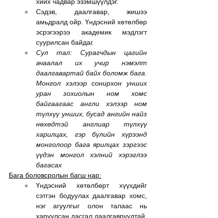
хийх чадвар эзэмшүүлдэг.
Сэдэв, даалгавар, жишээ 
амьдралд ойр. Үндэсний хөтөлбөр 
эсрэгээрээ академик мэдлэгт 
суурилсан байдаг.
Сул тал: Сурагчдын цагийн 
ачаалал их учир нэмэлт 
даалгавартай байх боломж бага. 
Монгол хэлээр сонирхон унших 
уран зохиолын ном хомс 
байгаагаас англи хэлээр ном 
түлхүү унших, бусад ангийн найз 
нөхөдтэй англиар түлхүү 
харилцах, гэр бүлийн хүрээнд 
монголоор бага ярилцах зэргээс 
үүдэн монгол хэлний хэрэглээ 
багасах
Бага боловсролын багш нар:
Үндэсний хөтөлбөрт хүүхдийг 
сэтгэн бодуулах даалгавар хомс, 
нэг агуулгыг олон талаас нь 
харуулсан дасгал даалгавруудтай, 