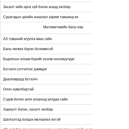
Засалт хийх арга зүй бэлэн агаад хялбар
Сурагчдын цагийн ачаалал зарим түвшинд их
Математикийн багш нар
AS түвшний агуулга маш сайн
Багш хөгжих бүрэн боломжтой
Бодлогын алхам бүрийг үнэлж оноожуулдаг
Бүтээлч сэтгэлгээг дэмждэг
Даалгаврууд бүтээлч
Олон хувилбартай
Сэдэв болон анги хооронд уялдаа сайн
Хариулт бэлэн, засалт хялбар
Шалгалтад бэлдэх материал ихтэй