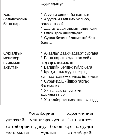
суурилдаггүй
Бага 
*  Агуулга хөнгөн ба цэгцтэй
боловсролын 
*  Агуулгын залгамж холбоо, 
багш нар
өргөсөлт сайн
*  Дасгал даалгаврын тавил сайн
*  Олон арга ашигладаг
*  Сурах бичиг ойлгомжтой бас 
баялаг
Сургалтын 
*  Ачаалал даах чадварт сургана
менежер, 
*  Багш нарын судалгаа хийх 
нийгмийн 
чадвар сайжирсан
ажилтан
*  Багшийн бэлдэх зүйлс бага
*  Кредит шилжүүлснээр цаг 
хугацаа, санхүү хэмнэх боломжтой.
*  Сурагчид шийдвэр гаргах 
боломж их
*  Хичээлээс гадуурх үйл 
ажиллагаа их
*  Хөтөлбөр тогтмол шинэчлэгддэг
	Хөтөлбөрийн хэрэгжилтийг 
үнэлэхийн тулд дээрх хүснэгт 1-т нэгтгэсэн 
хөтөлбөрийн давуу болон сул талуудыг 
системчлэн Нуллын хөтөлбөрийн 