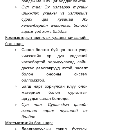
бэлдэж маш их цаг алддаг байсан.
Сул тал: Эх хэлээрээ тухайн 
шинжлэх ухааны үг хэллэгийг 
сурах цаг хугацаа AS 
хөтөлбөрийн ачааллаас болоод 
зарим үед хомс байдаг.
Компьютерын шинжлэх ухааны хичээлийн 
багш нар:
Санал болгож буй цаг олон учир 
хичээлийн үр дүн үндэсний 
хөтөлбөртэй харьцуулахад сайн, 
дасгал даалгаврууд ихтэй, засалт 
болон онооны систем 
ойлгомжтой.
Багш нарт зориулсан илүү олон 
материал болон сургалтын 
аргуудыг санал болгодог.
Сул тал: Сурагчдын цагийн 
ачаалал зарим түвшинд их 
болдог.
Математикийн багш нар:
Даалгавруудын тавил бүтээлч, 