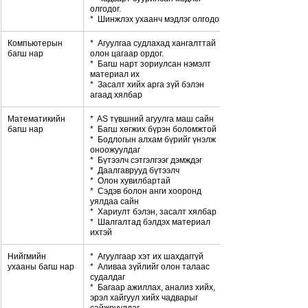
олгодог.
*  Шинжлэх ухаанч мэдлэг олгодог.
Компьютерын 
*  Агуулгаа судлахад хангалттай 
багш нар
олон цагаар ордог.
*  Багш нарт зориулсан нэмэлт 
материал их
*  Засалт хийх арга зүй бэлэн 
агаад хялбар
Математикийн 
*  AS түвшний агуулга маш сайн
багш нар
*  Багш хөгжих бүрэн боломжтой
*  Бодлогын алхам бүрийг үнэлж 
оноожуулдаг
*  Бүтээлч сэтгэлгээг дэмждэг
*  Даалгаврууд бүтээлч
*  Олон хувилбартай
*  Сэдэв болон анги хооронд 
уялдаа сайн
*  Хариулт бэлэн, засалт хялбар
*  Шалгалтад бэлдэх материал 
ихтэй
Нийгмийн 
*  Агуулгаар хэт их шахдаггүй
ухааны багш нар
*  Аливаа зүйлийг олон талаас 
судалдаг
*  Багаар ажиллах, анализ хийх, 
эрэл хайгуул хийх чадварыг 