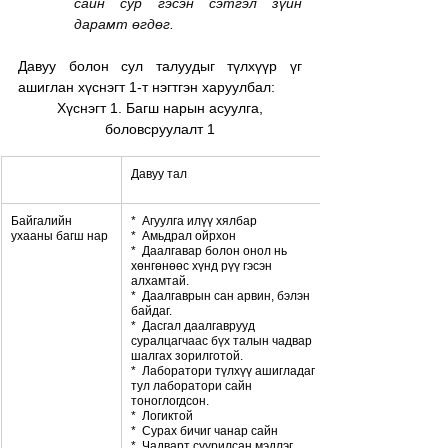
сайн сур гэсэн сэтгэл зүйн 
дарамт өгдөг.
Давуу болон сул талуудыг түлхүүр үг 
ашиглан хүснэгт 1-т нэгтгэн харуулбал:
 Хүснэгт 1. Багш нарын асуулга, 
боловсруулалт 1
Давуу тал
Байгалийн 
*  Агуулга илүү хялбар
ухааны багш нар
*  Амьдрал ойрхон
*  Даалгавар болон онол нь 
хөнгөнөөс хүнд рүү гэсэн 
алхамтай.
*  Даалгаврын сан арвин, бэлэн 
байдаг.
*  Дасгал даалгаврууд 
суралцагчаас бүх талын чадвар 
шалгах зорилготой.
*  Лаборатори түлхүү ашигладаг 
тул лаборатори сайн 
тоноглогдсон.
*  Логиктой
*  Сурах бичиг чанар сайн
*  Чадварт суурилсан мэдлэг 