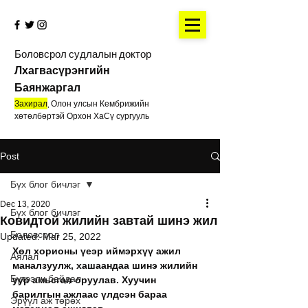
Боловсрол судлалын доктор
Лхагвасүрэнгийн
Баянжаргал
Захирал
,
Олон улсын Кембрижийн
хөтөлбөртэй Орхон ХаСү сургууль
Post
Бүх блог бичлэг
Dec 13, 2020
Бүх блог бичлэг
Ковидтой жилийн завтай шинэ жил
Боловсрол
Updated:
Mar 25, 2022
Хөл хорионы үеэр иймэрхүү ажил 
Аялал
маналзуулж, хашаандаа шинэ жилийн 
Бүтээлч байдал
уур амьсгал оруулав. Хуучин 
барилгын ажлаас үлдсэн бараа 
Эрүүл аж төрөх