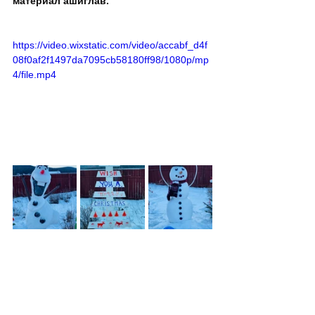
материал ашиглав.
https://video.wixstatic.com/video/accabf_d4f
08f0af2f1497da7095cb58180ff98/1080p/mp
4/file.mp4